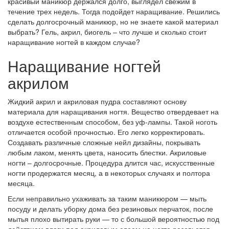
красивый маникюр держался долго, выглядел свежим в
течение трех недель. Тогда подойдет наращивание. Решились
сделать долгосрочный маникюр, но не знаете какой материал
выбрать? Гель, акрил, биогель – что лучше и сколько стоит
наращивание ногтей в каждом случае?
Наращивание ногтей
акрилом
Жидкий акрил и акриловая пудра составляют основу
материала для наращивания ногтя. Вещество отвердевает на
воздухе естественным способом, без уф-лампы. Такой ноготь
отличается особой прочностью. Его легко корректировать.
Создавать различные сложные нейл дизайны, покрывать
любым лаком, менять цвета, наносить блестки. Акриловые
ногти – долгосрочные. Процедура длится час, искусственные
ногти продержатся месяц, а в некоторых случаях и полтора
месяца.
Если неправильно ухаживать за таким маникюром — мыть
посуду и делать уборку дома без резиновых перчаток, после
мытья плохо вытирать руки — то с большой вероятностью под
действием влаги под акриловым слоем на ногте разовьется